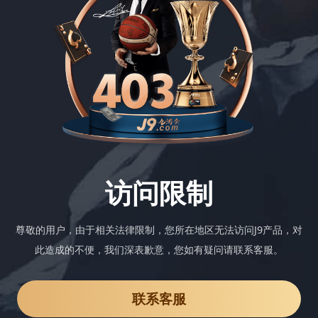
访问限制
尊敬的用户，由于相关法律限制，您所在地区无法访问J9产品，对
此造成的不便，我们深表歉意，您如有疑问请联系客服。
联系客服