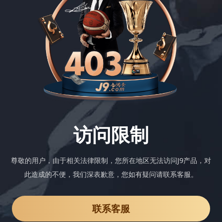
访问限制
尊敬的用户，由于相关法律限制，您所在地区无法访问J9产品，对
此造成的不便，我们深表歉意，您如有疑问请联系客服。
联系客服