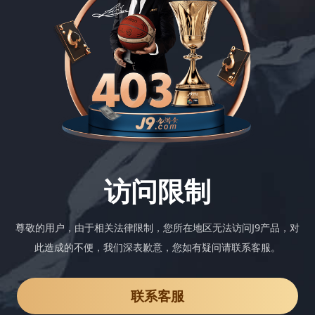
访问限制
尊敬的用户，由于相关法律限制，您所在地区无法访问J9产品，对
此造成的不便，我们深表歉意，您如有疑问请联系客服。
联系客服