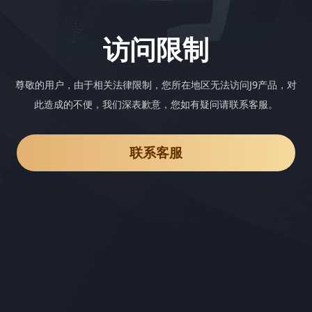
访问限制
尊敬的用户，由于相关法律限制，您所在地区无法访问J9产品，对
此造成的不便，我们深表歉意，您如有疑问请联系客服。
联系客服