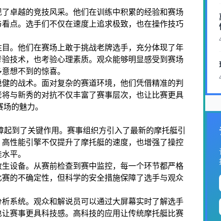
现了卓越的竞技风采。他们在训练中积累的经验和赛场
与看点。选手们不仅在速度上追求极致，也在操作技巧
注目。他们在赛场上敢于挑战老牌选手，充分体现了年
考验技术，也考验心理素质。观众能够明显感受到赛场
多意想不到的惊喜。
稳健的战术。面对复杂的赛道环境，他们凭借精准的判
老将与新秀的对抗不仅丰富了赛事层次，也让比赛更具
赛场的魅力。
保障起到了关键作用。赛事组织方引入了最新的摩托艇引
。高性能引擎不仅提升了摩托艇的速度，也增强了操控
佳水平。
救生设备。从赛前检查到赛中监控，每一个环节都严格
比赛的不确定性，但科学的安全措施保障了选手与观众
分析系统。观众和解说员可以通过大屏幕实时了解选手
也让赛事更具科技感。高科技的应用让传统摩托艇比赛