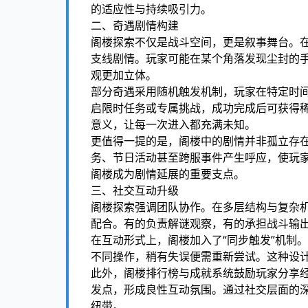
的适应性与持续吸引力。
二、奇遇剧情构建
阁楼探索不仅是战斗空间，更是叙事舞台。
支线剧情。玩家可能在某个角落发现尘封的
观更加立体。
部分奇遇采用随机触发机制，玩家在特定时间
启限时任务或专属挑战，成功完成后可获得稀
意义，让每一次进入都充满未知。
更值得一提的是，阁楼中的剧情并非孤立存
务、节日活动甚至跨服事件产生呼应，使玩
阁楼成为剧情延展的重要支点。
三、社交互动升级
阁楼探索强调团队协作。在多层结构与复杂
配合。有的负责解谜观察，有的承担战斗输
在互动形式上，阁楼加入了“同步触发”机制
不同操作，稍有失误便需重新尝试。这种设
此外，阁楼排行榜与成就系统鼓励玩家分享
发点，形成良性互动氛围。通过社交层面的
纽带。