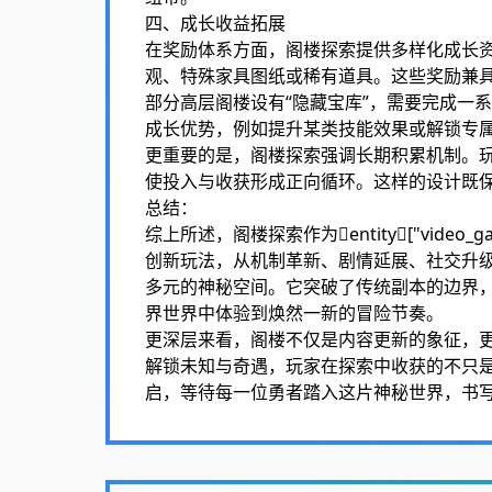
四、成长收益拓展
在奖励体系方面，阁楼探索提供多样化成长
观、特殊家具图纸或稀有道具。这些奖励兼
部分高层阁楼设有“隐藏宝库”，需要完成一
成长优势，例如提升某类技能效果或解锁专
更重要的是，阁楼探索强调长期积累机制。
使投入与收获形成正向循环。这样的设计既
总结：
综上所述，阁楼探索作为entity["video_gam
创新玩法，从机制革新、剧情延展、社交升
多元的神秘空间。它突破了传统副本的边界
界世界中体验到焕然一新的冒险节奏。
更深层来看，阁楼不仅是内容更新的象征，
解锁未知与奇遇，玩家在探索中收获的不只
启，等待每一位勇者踏入这片神秘世界，书