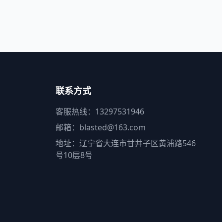
联系方式
客服热线：13297531946
邮箱：blasted@163.com
地址：辽宁省大连市甘井子区黄浦路546
号10层8号