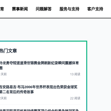
育
赛事新闻
问题解答
服务与支持
客户支持
热门文章
孙龙勇夺短道速滑世锦赛金牌刷新纪录瞬间震撼体育
圈
1天前
13 阅读
吉安路易吉·布冯2006年世界杯表现出色荣获金球奖
第二名背后的传奇故事
2天前
22 阅读
世界羽联混双格局持续震荡顶尖组合轮番争锋冠军争